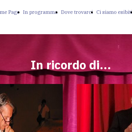
me Page
In programma
Dove trovarci
Ci siamo esibit
In ricordo di...